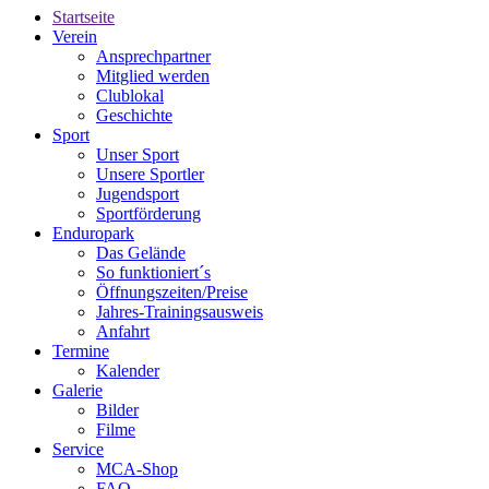
Startseite
Verein
Ansprechpartner
Mitglied werden
Clublokal
Geschichte
Sport
Unser Sport
Unsere Sportler
Jugendsport
Sportförderung
Enduropark
Das Gelände
So funktioniert´s
Öffnungszeiten/Preise
Jahres-Trainingsausweis
Anfahrt
Termine
Kalender
Galerie
Bilder
Filme
Service
MCA-Shop
FAQ