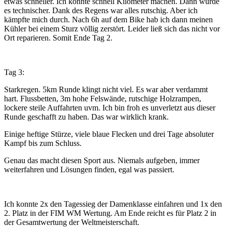
etwas schneller. Ich konnte schnell Kilometer machen. Dann wurde
es technischer. Dank des Regens war alles rutschig. Aber ich
kämpfte mich durch. Nach 6h auf dem Bike hab ich dann meinen
Kühler bei einem Sturz völlig zerstört. Leider ließ sich das nicht vor
Ort reparieren. Somit Ende Tag 2.
Tag 3:
Starkregen. 5km Runde klingt nicht viel. Es war aber verdammt
hart. Flussbetten, 3m hohe Felswände, rutschige Holzrampen,
lockere steile Auffahrten uvm. Ich bin froh es unverletzt aus dieser
Runde geschafft zu haben. Das war wirklich krank.
Einige heftige Stürze, viele blaue Flecken und drei Tage absoluter
Kampf bis zum Schluss.
Genau das macht diesen Sport aus. Niemals aufgeben, immer
weiterfahren und Lösungen finden, egal was passiert.
Ich konnte 2x den Tagessieg der Damenklasse einfahren und 1x den
2. Platz in der FIM WM Wertung. Am Ende reicht es für Platz 2 in
der Gesamtwertung der Weltmeisterschaft.