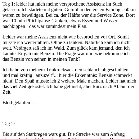
Tag 1: leider hat mich meine versprochene Assistenz im Stich
gelassen. Ich startete mit gutem Gefühl in den ersten Fahrtag - 60km
waren zu bewältigen. Bei ca. der Hälfte war die Service Zone. Dort
war 10 min Pflichtpause. Tanken, etwas Essen und Wasser
nachkippen - das war zumindest mein Plan.
Leider war meine Assistenz nicht wie besprochen vor Ort. Somit
musste ich weiterfahren. Ohne zu tanken. Natürlich kam ich nicht
weit. Verärgert saß ich im Wald. Zum glück kam jemand, den ich
kannte. Er gab mir Benzin. Die Frage war nur: wie bekomme ich
das Benzin von seinen in meinen Tank?
Ich habe von meinem Trinkrucksack den schlauch abgeschnitten
und mal kräftig "anzuzelt"... hier die Erkenntnis: Benzin schmeckt
nicht! Den Spaß musste ich 2 weitere Male machen. Leider hat mich
das viel Zeit gekostet. Ich habe gefinisht, aber kurz nach Ablauf der
Zeit.
Blöd gelaufen....
Tag 2:
Bis auf den Starkregen wars gut. Die Strecke war zum Anfang