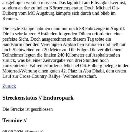
ausgeflogen werden mussten. Das lag nicht am Flüssigkeitsverlust,
sondern an der zu hohen Körpertemperatur. Doch Michael Ott-
Eulberg vom MC Augsburg kämpfte sich durch und blieb im
Rennen.
Die letzte Etappe nahmen dann nur noch 88 Fahrzeuge in Angriff.
Die in sehr kurzen Abständen folgenden Dünen erforderten eine
perfekte Sicht. Doch ausgerechnet an diesem Tag tobte ein
Sandsturm über den Vereinigten Arabischen Emiraten und ließ nur
noch Sichtweiten von 20 Meter zu. Die Folge: Die verbliebenen
Teilnehmer legten die finalen 240 Kilometer auf Asphaltstraßen
zurück, was bei einer Zeitvorgabe von drei Stunden hoch
konzentriertes Fahren erforderte. Michael Ott-Eulberg belegte in der
Motorrad-Wertung einen guten 42. Platz in Abu Dhabi, dem ersten
Lauf zur Cross-Country-Rallye- Weltmeisterschaft.
Zurück
Streckenstatus // Enduropark
Die Strecke ist geschlossen
Termine //
08.08.2026
(Samstag)